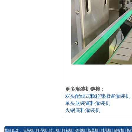
更多灌装机链接：
双头配线式颗粒辣椒酱灌装机
单头瓶装酱料灌装机
火锅底料灌装机
栏目直达：
包装机
|
打码机
|
封口机
|
打包机
|
收缩机
|
旋盖机
|
封尾机
|
贴标机
|
折