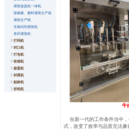
灌装旋盖机一体机
辣椒酱、酱料灌装生产线
灌装生产线
生物试剂灌装机
兽药灌装机
打码机
封口机
打包机
收缩机
旋盖机
封尾机
贴标机
折纸机
牛
在新一代的工作条件当中，
式，改变了效率与品质无法兼