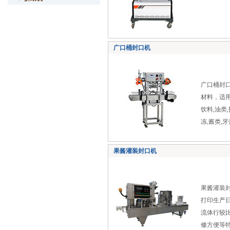
广口桶封口机
广口桶封
材料，适
饮料,油类
冻,酱类,
果酱灌装封口机
果酱灌装
打印生产
流体行较
修方便等