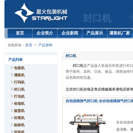
封口机
首页
企业简介
企业新闻
产品展示
灌装机厂家
当前所在：
首页
>>
产品资料
封口机
产品列表
封口机
是产品放入容器后对其进行封
包装机
用于医药、农药、日化、食品、润滑油等
灌装机
品包装的铝箔盖。
打码机
封口机
北京封口机价格及售后维修服务请电话咨询 手
打包机
自动连续抽气封口机-全自动连续抽气封口
收缩机
旋盖机
封尾机
全自动连
贴标机
迹清晰、
折纸机