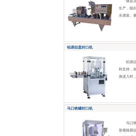
猪皮冻灌
生产，能
水灌装、
铝易拉盖封口机
铝易拉盖
和支持，
身进入时
马口铁罐封口机
马口铁罐
形规格易