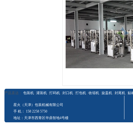
产品直达：
包装机
|
灌装机
|
打码机
|
封口机
|
打包机
|
收缩机
|
旋盖机
|
封尾机
|
贴
星火（天津）包装机械有限公司
手 机： 158 2258 5750
地址：天津市西青区华鼎智地4号楼