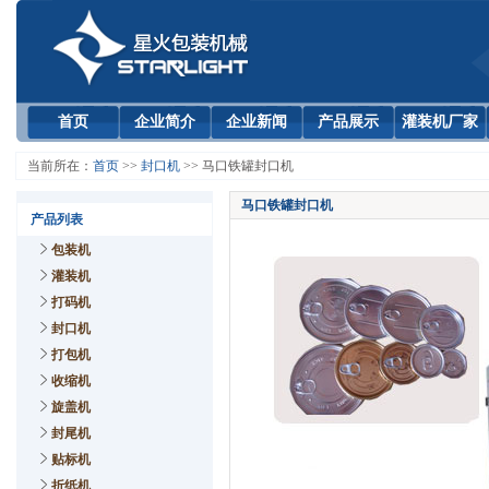
首页
企业简介
企业新闻
产品展示
灌装机厂家
当前所在：
首页
>>
封口机
>> 马口铁罐封口机
马口铁罐封口机
产品列表
包装机
灌装机
打码机
封口机
打包机
收缩机
旋盖机
封尾机
贴标机
折纸机