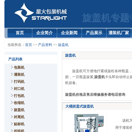
旋盖机专题
首页
企业简介
企业新闻
产品展示
灌装机厂家
当前所在：
首页
>>
产品资料
>>
旋盖机
旋盖机
产品列表
包装机
旋盖机可方便地拧紧或旋松各种瓶盖，其
灌装机
损，一旦瓶盖旋紧,
旋盖机
卡头即自动停止
打码机
机设备。
封口机
旋盖机价格及售后维修服务请电话咨询 手机：1
打包机
收缩机
大桶抓盖式旋盖机
旋盖机
封尾机
该机为振
贴标机
用于灌装
折纸机