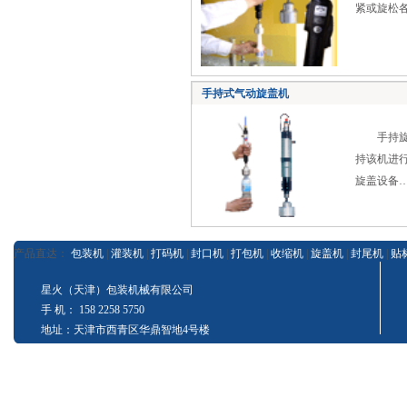
紧或旋松
手持式气动旋盖机
手持旋盖
持该机进
旋盖设备
产品直达：
包装机
|
灌装机
|
打码机
|
封口机
|
打包机
|
收缩机
|
旋盖机
|
封尾机
|
贴
星火（天津）包装机械有限公司
手 机： 158 2258 5750
地址：天津市西青区华鼎智地4号楼