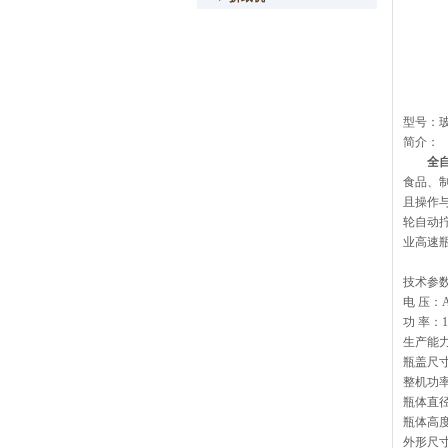
型号：
简介：
全
食品、
且操作
轮自动
业高速
技术参
电 压：A
功 率：1
生产能力：
瓶盖尺寸：
整机功率：
瓶体直径：
瓶体高度：
外形尺寸：