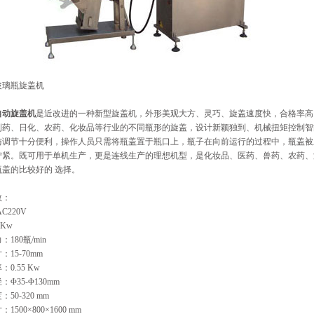
玻璃瓶旋盖机
自动旋盖机
是近改进的一种新型旋盖机，外形美观大方、灵巧、旋盖速度快，合格率高
制药、日化、农药、化妆品等行业的不同瓶形的旋盖，设计新颖独到、机械扭矩控制智
与调节十分便利，操作人员只需将瓶盖置于瓶口上，瓶子在向前运行的过程中，瓶盖被
拧紧。既可用于单机生产，更是连线生产的理想机型，是化妆品、医药、兽药、农药、
瓶盖的比较好的 选择。
数：
C220V
Kw
180瓶/min
15-70mm
0.55 Kw
Φ35-Φ130mm
50-320 mm
1500×800×1600 mm