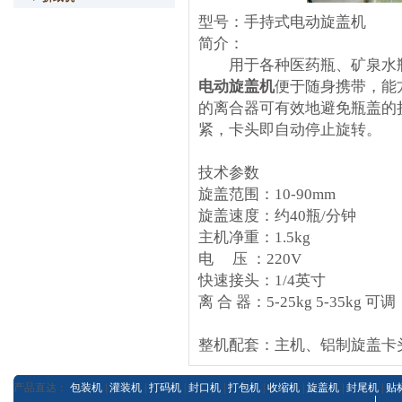
型号：手持式电动旋盖机
简介：
用于各种医药瓶、矿泉水瓶
电动旋盖机
便于随身携带，能
的离合器可有效地避免瓶盖的
紧，卡头即自动停止旋转。
技术参数
旋盖范围：10-90mm
旋盖速度：约40瓶/分钟
主机净重：1.5kg
电 压 ：220V
快速接头：1/4英寸
离 合 器：5-25kg 5-35kg 可调
整机配套：主机、铝制旋盖卡
产品直达：
包装机
|
灌装机
|
打码机
|
封口机
|
打包机
|
收缩机
|
旋盖机
|
封尾机
|
贴