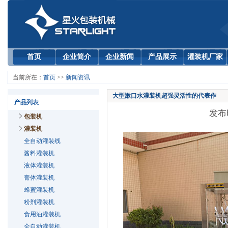
首页
企业简介
企业新闻
产品展示
灌装机厂家
当前所在：
首页
>>
新闻资讯
大型漱口水灌装机超强灵活性的代表作
产品列表
发布时
包装机
灌装机
全自动灌装线
酱料灌装机
液体灌装机
膏体灌装机
蜂蜜灌装机
粉剂灌装机
食用油灌装机
全自动灌装机