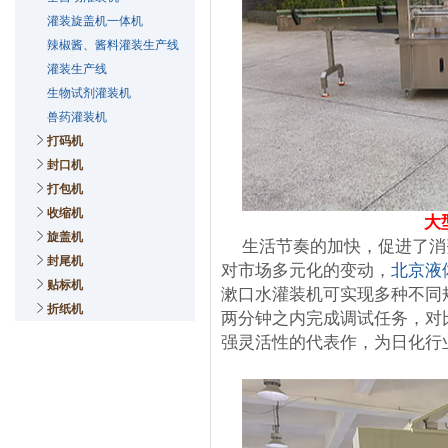
灌装旋盖机一体机
辣椒酱、酱料灌装生产线
灌装生产线
生物试剂灌装机
兽药灌装机
打码机
封口机
打包机
收缩机
大
旋盖机
生活节奏的加快，促进了消
封尾机
对市场多元化的变动，
北京液
贴标机
漱口水灌装机可实现多种不同
折纸机
两分钟之内完成调试任务，对
强灵活性的代表作，为日化行