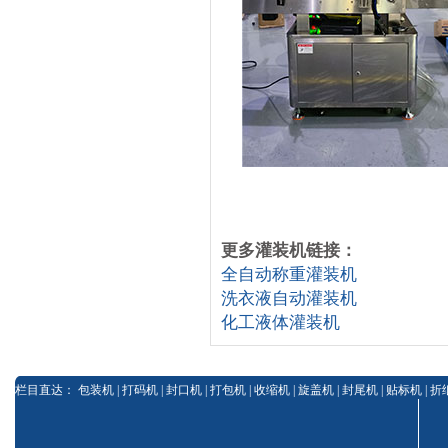
更多灌装机链接：
全自动称重灌装机
洗衣液自动灌装机
化工液体灌装机
栏目直达：
包装机
|
打码机
|
封口机
|
打包机
|
收缩机
|
旋盖机
|
封尾机
|
贴标机
|
折