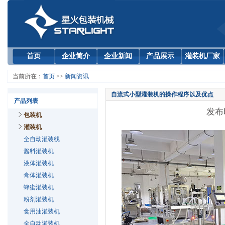
首页
企业简介
企业新闻
产品展示
灌装机厂家
当前所在：
首页
>>
新闻资讯
自流式小型灌装机的操作程序以及优点
产品列表
发布时
包装机
灌装机
全自动灌装线
酱料灌装机
液体灌装机
膏体灌装机
蜂蜜灌装机
粉剂灌装机
食用油灌装机
全自动灌装机