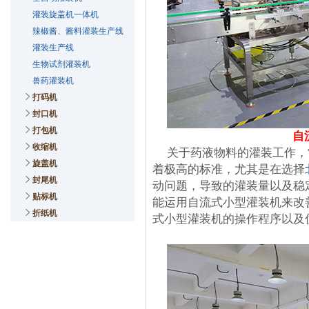
灌装旋盖机一体机
辣椒酱、酱料灌装生产线
灌装生产线
生物试剂灌装机
兽药灌装机
打码机
封口机
打包机
自
收缩机
关于药液物料的灌装工作，
旋盖机
着极高的标准，尤其是在选择
封尾机
动问题，导致的灌装量以及稳
贴标机
能运用自流式小型灌装机来改
折纸机
式小型灌装机的操作程序以及