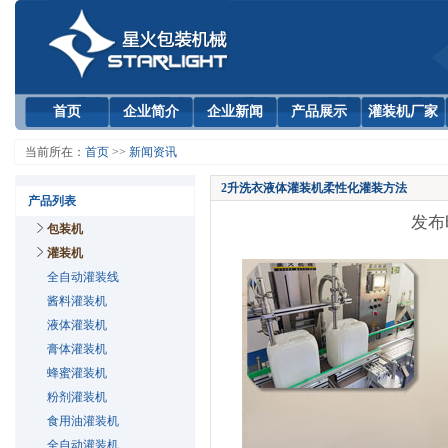
首页
企业简介
企业新闻
产品展示
灌装机厂家
当前所在：
首页
>>
新闻资讯
2升洗衣液体灌装机柔性化灌装方法
产品列表
发布时
包装机
灌装机
全自动灌装线
酱料灌装机
液体灌装机
膏体灌装机
蜂蜜灌装机
粉剂灌装机
食用油灌装机
全自动灌装机