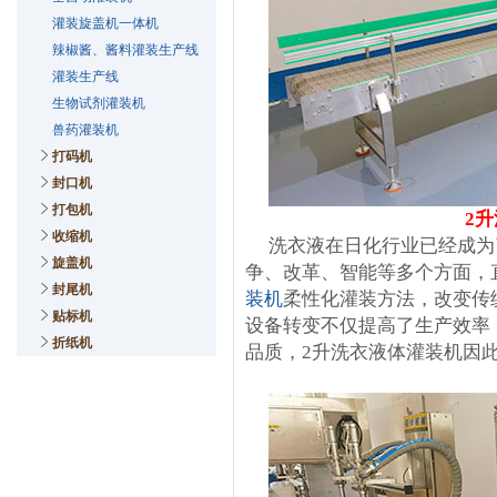
灌装旋盖机一体机
辣椒酱、酱料灌装生产线
灌装生产线
生物试剂灌装机
兽药灌装机
打码机
封口机
打包机
2
收缩机
洗衣液在日化行业已经成为
旋盖机
争、改革、智能等多个方面，
封尾机
装机
柔性化灌装方法，改变传
贴标机
设备转变不仅提高了生产效率
折纸机
品质，2升洗衣液体灌装机因