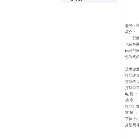
型号：H
简介：
配线色
包装机
码时的
包装机
技术参
打码速度
打码物尺
打码位置
电 压 ： 
功 率 ：
打码行数
重 量 ： 
字体大小：
外型尺寸：