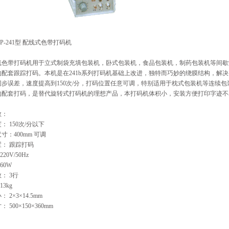
P-241型 配线式色带打码机
带打码机用于立式制袋充填包装机，卧式包装机，食品包装机，制药包装机等间歇
的配套跟踪打码。本机是在241b系列打码机基础上改进，独特而巧妙的绕膜结构，解
同步误差，速度提高到150次/分，打码位置任意可调，特别适用于枕式包装机等连续包
的配套打码，是替代旋转式打码机的理想产品，本打码机体积小，安装方便打印字迹不
数：
： 150次/分以下
寸：400mm 可调
： 跟踪打码
220V/50Hz
 60W
： 3行
13kg
 2×3×14.5mm
 500×150×360mm