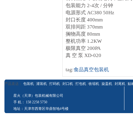
包装能力 2-4次 / 分钟
电源形式 AC380 50Hz
封口长度 400mm
双排间距 370mm
搁物高度 80mm
整机功率 1.2KW
极限真空 200PA
真 空 泵 XD-020
tag:
食品真空包装机
产品直达：
包装机
|
灌装机
|
打码机
|
封口机
|
打包机
|
收缩机
|
旋盖机
|
封尾机
|
贴
星火（天津）包装机械有限公司
手 机： 158 2258 5750
地址：天津市西青区华鼎智地4号楼