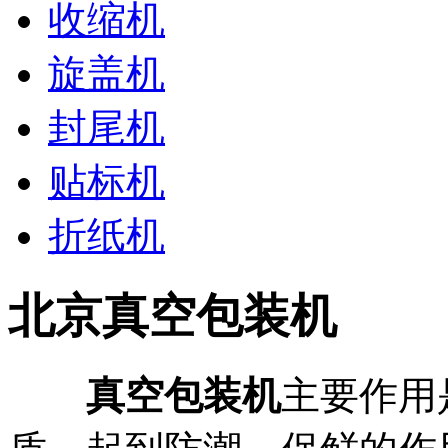
收缩机
旋盖机
封尾机
贴标机
折纸机
北京真空包装机
真空包装机
主要作用