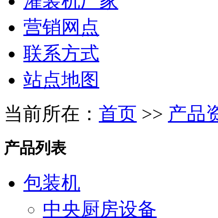
灌装机厂家
营销网点
联系方式
站点地图
当前所在：
首页
>>
产品
产品列表
包装机
中央厨房设备