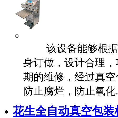
该设备能够根据客
身订做，设计合理，
期的维修，经过真空
防止腐烂，防止氧化
花生全自动真空包装