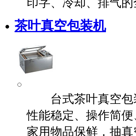
印字、冷却、排气的
茶叶真空包装机
台式茶叶真空包装
性能稳定、操作简便
家用物品保鲜，抽真