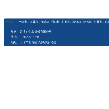
产品直达：
包装机
|
灌装机
|
打码机
|
封口机
|
打包机
|
收缩机
|
旋盖机
|
封尾机
|
贴
星火（天津）包装机械有限公司
手 机： 158 2258 5750
地址：天津市西青区华鼎智地4号楼