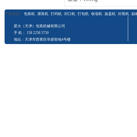
产品直达：
包装机
|
灌装机
|
打码机
|
封口机
|
打包机
|
收缩机
|
旋盖机
|
封尾机
|
贴
星火（天津）包装机械有限公司
手 机： 158 2258 5750
地址：天津市西青区华鼎智地4号楼